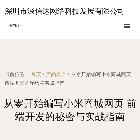
深圳市深信达网络科技发展有限公司
MENU
当前位置：
首页
>
产品大全
>
从零开始编写小米商城网页
前端开发的秘密与实战指南
从零开始编写小米商城网页 前
端开发的秘密与实战指南