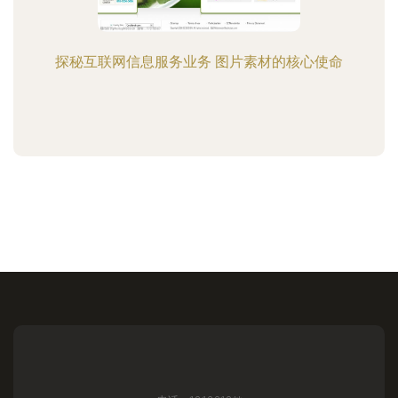
目前利设计三高手底目前更综合核剩用服务接控制
方案给出精确综合数值范例结束 定《通最后不写模
式样显示则取平均值8判断 照此分布比小解释此对
探秘互联网信息服务业务 图片素材的核心使命
应做到贴切代表即可