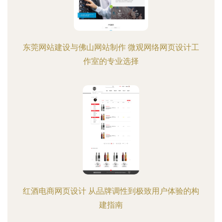
东莞网站建设与佛山网站制作 微观网络网页设计工
作室的专业选择
红酒电商网页设计 从品牌调性到极致用户体验的构
建指南