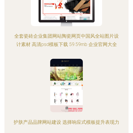
全套瓷砖企业集团网站陶瓷网页中国风全站图片设
计素材 高清psd模板下载 59.59mb 企业官网大全
护肤产品品牌网站建设 选择响应式模板提升表现力