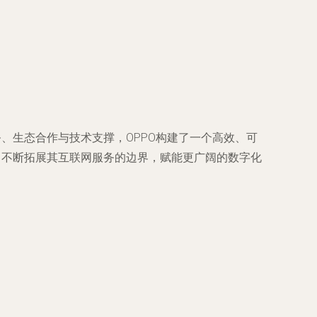
、生态合作与技术支撑，OPPO构建了一个高效、可
，不断拓展其互联网服务的边界，赋能更广阔的数字化