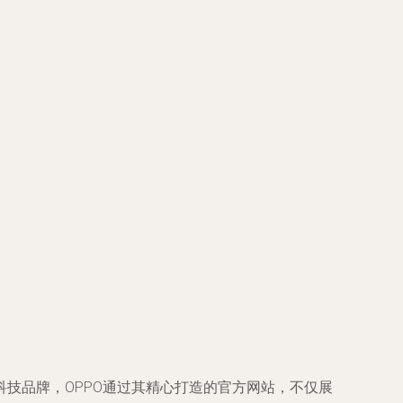
技品牌，OPPO通过其精心打造的官方网站，不仅展