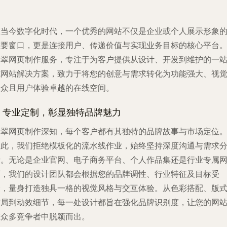
在当今数字化时代，一个优秀的网站不仅是企业或个人展示形象
重要窗口，更是连接用户、传递价值与实现业务目标的核心平台
翡翠网页制作服务，专注于为客户提供从设计、开发到维护的一
式网站解决方案，致力于将您的创意与需求转化为功能强大、视
出众且用户体验卓越的在线空间。
1. 专业定制，彰显独特品牌魅力
翡翠网页制作深知，每个客户都有其独特的品牌故事与市场定位
因此，我们拒绝模板化的流水线作业，始终坚持深度沟通与需求
析。无论是企业官网、电子商务平台、个人作品集还是行业专属
页，我们的设计团队都会根据您的品牌调性、行业特征及目标受
众，量身打造独具一格的视觉风格与交互体验。从色彩搭配、版
布局到动效细节，每一处设计都旨在强化品牌识别度，让您的网
在众多竞争者中脱颖而出。