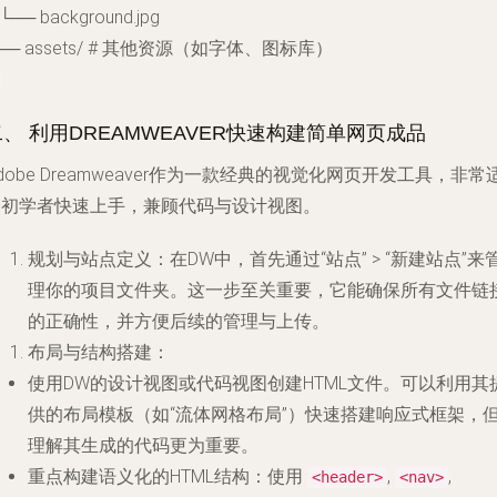
 └── background.jpg
── assets/ # 其他资源（如字体、图标库）
二、 利用DREAMWEAVER快速构建简单网页成品
dobe Dreamweaver作为一款经典的视觉化网页开发工具，非常
合初学者快速上手，兼顾代码与设计视图。
规划与站点定义
：在DW中，首先通过“站点” > “新建站点”来
理你的项目文件夹。这一步至关重要，它能确保所有文件链
的正确性，并方便后续的管理与上传。
布局与结构搭建
：
使用DW的设计视图或代码视图创建HTML文件。可以利用其
供的布局模板（如“流体网格布局”）快速搭建响应式框架，
理解其生成的代码更为重要。
重点构建语义化的HTML结构：使用
,
,
<header>
<nav>