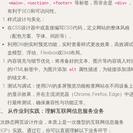
,
,
等标签，而非全是
，
<main>
<section>
<footer>
<div>
有利于SEO和可访问性。
样式设计与美化
：
在CSS设计器中或直接编写CSS代码，定义网站的整体风格
（配色方案、字体、间距等）。
利用DW的实时预览功能，实时查看样式更改效果，高效调
盒模型、浮动、Flexbox或Grid布局。
内容填充与细节优化
：将准备好的文本、图片等内容填入对
的HTML标签中。为图片添加
属性描述，为链接添加清
alt
的锚文本。
测试与调试
：使用DW的多屏预览功能检查网站在不同设备
的显示效果，并在主流浏览器（Chrome, Firefox, Edge）中
行最终测试，确保兼容性与功能正常。
三、 从作业到实践：理解互联网信息服务业务
本次静态网页设计作业，本质上是一次微型的互联网信息服务
（ICP）实践。通过它，你可以直观理解以下业务环节：