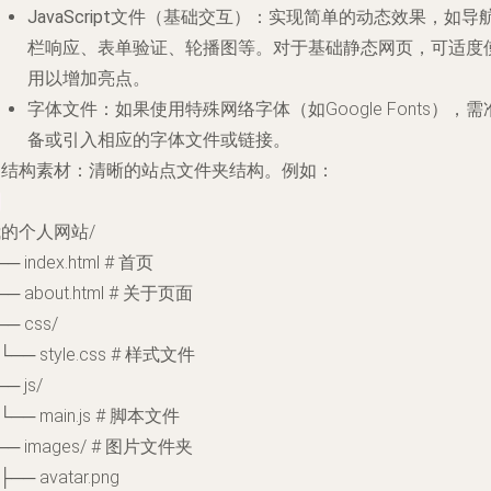
JavaScript文件（基础交互）
：实现简单的动态效果，如导
栏响应、表单验证、轮播图等。对于基础静态网页，可适度
用以增加亮点。
字体文件
：如果使用特殊网络字体（如Google Fonts），需
备或引入相应的字体文件或链接。
.
结构素材
：清晰的站点文件夹结构。例如：
的个人网站/
── index.html # 首页
── about.html # 关于页面
── css/
 └── style.css # 样式文件
── js/
 └── main.js # 脚本文件
── images/ # 图片文件夹
 ├── avatar.png